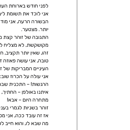
לפני חודש בארוחת הערב אני אומר לזוהר "
אני לוכד את תשומת ליב
הבשורה הרעה, אני מודיע
יותר. מצטער.
התגובה של זוהר קצת מפ
מקושקשת, לא מצליח ל
זהו, שאין יותר תקציב, 
טובה, אני עושה פאוזה 
העיניים המבריקות של זו
אני עולה על הכרוז שוב
הרגשות! – התכנית שבה 
איתנו באולפן – החתיך,
מתחרה היום – אבא!
זוהר בשניות לגמרי בעני
אז זה עובד ככה, אני מס
מה שבא לו, והוא חייב ל