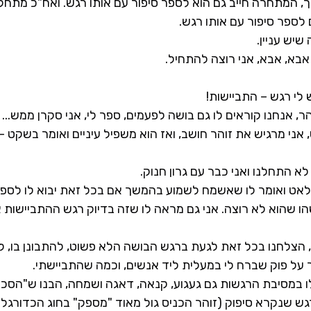
, המתחרה חייב גם הוא לספר סיפור עם אותו רגש. ואח"כ מתח
 לספר סיפור עם אותו רגש.
שיש עניין.
 אבא, אבא, אני רוצה להתחיל.
 לי רגש – התביישות!
הר, אנחנו קוראים לו גם בושה לפעמים, ספר לי, אני סקרן ממש...
אני מרגיש את זוהר חושב, ואז הוא משפיל עיניים ואומר בשקט – 
לא התחלנו ואני כבר עם גרון חנוק.
אט ואומר לו שאשמח לשמוע בהמשך אם בכל זאת יבוא לו לספר
 שהוא לא רוצה. אני גם מראה לו שזה בדיוק רגש ההתביישות א
הצלחנו בכל זאת לגעת ברגש הבושה הלא פשוט, להתבונן בו, לת
ר על פוק שברח לי במעלית ליד אנשים, וכמה שהתביישתי.
לו במסיבת הרגשות גם געגוע, קנאה, דאגה ושמחה, הבנו ש"הסכ
גש שנקרא סיפוק (זוהר הכניס גול מאוד "מספק" בחוג הכדורגל ה