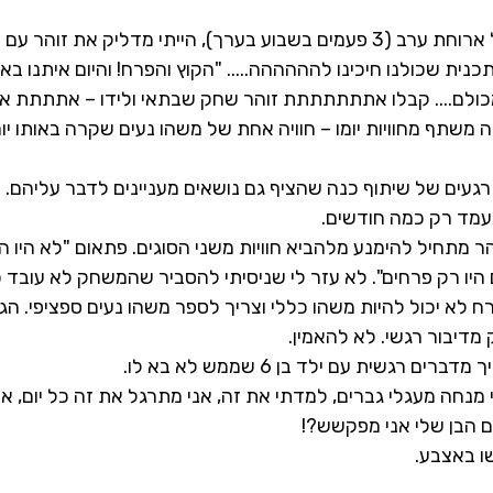
 הייתי מדליק את זוהר עם פתיח –
התכנית שכולנו חיכינו להההההה..... "הקוץ והפרח! והיום איתנו באו
ולם.... קבלו אתתתתתתת זוהר שחק שבתאי ולידו – אתתתת אבא
ה משתף מחוויות יומו – חוויה אחת של משהו נעים שקרה באותו יום
 רגעים של שיתוף כנה שהציף גם נושאים מעניינים לדבר עליהם.
עמד רק כמה חודשים.
מתחיל להימנע מלהביא חוויות משני הסוגים. פתאום "לא היו היום
 היו רק פרחים". לא עזר לי שניסיתי להסביר שהמשחק לא עובד כ
רח לא יכול להיות משהו כללי וצריך לספר משהו נעים ספציפי. הג
ם רגשית עם ילד בן 6 שממש לא בא לו.
י מנחה מעגלי גברים, למדתי את זה, אני מתרגל את זה כל יום, אנ
 הבן שלי אני מפקשש?!
שו באצבע.