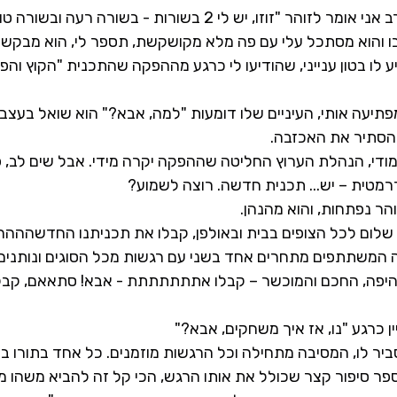
זוזו, יש לי 2 בשורות - בשורה רעה ובשורה טובה".
ו והוא מסתכל עלי עם פה מלא מקושקשת, תספר לי, הוא מבקש.
 לו בטון ענייני, שהודיעו לי כרגע מההפקה שהתכנית "הקוץ והפרח
תיעה אותי, העיניים שלו דומעות "למה, אבא?" הוא שואל בעצב 
הסתיר את האכזבה.
חמודי, הנהלת הערוץ החליטה שההפקה יקרה מידי. אבל שים לב, 
דרמטית – יש... תכנית חדשה. רוצה לשמוע?
הר נפתחות, והוא מהנהן.
: שלום לכל הצופים בבית ובאולפן, קבלו את תכניתנו החדשהההה
המשתתפים מתחרים אחד בשני עם רגשות מכל הסוגים ונותנים 
 היפה, החכם והמוכשר – קבלו אתתתתתתת - אבא! סתאאם, קבלו 
ין כרגע "נו, אז איך משחקים, אבא?"
ביר לו, המסיבה מתחילה וכל הרגשות מוזמנים. כל אחד בתורו ב
ספר סיפור קצר שכולל את אותו הרגש, הכי קל זה להביא משהו מה