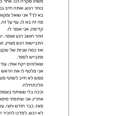
משהו שקרה לנו. אחר כך
בוחר רגש, ואתה חייב גם
בא לך? אני שואל ומקווה 
מה זה בא לו, עף על זה.
קדימה, אני אומר לו.
זוהר חושב רגע ואומר, יש
התביישות רגש מצויין, זו
ואז כמה שניות של שקט, 
מתבייש לספר.
שאלוהים ייקח אותי, עוד 
אני מלטף לו את הראש ל
ממש לא חייב לשתף משהו
מלכתחילה.
וככה בלי ששיתף באמת, 
אחריו, אני שיתפתי סיפו
מאז, כבר חודש וחצי, ע
לא רגש, למדנו להכיר ר