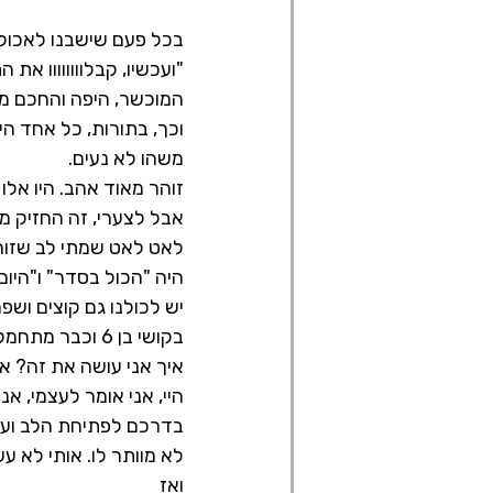
בכל פעם שישבנו לאכול ארוחת ערב (3 פעמים בשבוע בערך),
"ועכשיו, קבלוווווווו את 
המוכשר, היפה והחכם מכ
וכך, בתורות, כל אחד הי
משהו לא נעים.
זוהר מאוד אהב. היו אלו
אבל לצערי, זה החזיק מ
לאט לאט שמתי לב שזוהר 
היה "הכול בסדר" ו"היום
יש לכולנו גם קוצים ושפ
בקושי בן 6 וכבר מתחמק מדיבור רגשי. לא להאמין.
איך אני עושה את זה? איך מדברי
היי, אני אומר לעצמי, אנ
בדרכם לפתיחת הלב ועם
לא מוותר לו. אותי לא ע
ואז