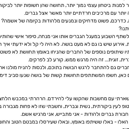
 למנות ביטחון עצמי נמוך יותר, תחושה שהן חשופות יותר לביקור
ה יותר עם מרכיבים חרדתיים יותר מאשר אצל גברים.
ם, כדרכם, פשוט מדחיקים ונמנעים מלהודות בקיומה של אשמה? ה
תנו?
לשתף השבוע במעגל הגברים אותו אני מנחה, סיפור אישי שהותיר
ירוע שיש בו גם לא מעט בושה. לא היה לי קל ולא ידעתי איך המ
יו שיתופים נוספים של החברים שהניחו באומץ תחוושת לא פשוט
ת, זוגית... זה היה מרגש ממש, קורע לב לפרקים.
ים גם להתחבר לרגש הבושה בתוכם, ולנסות להניח מולנו את ה
ם כאן, חשפו המשתתפים תחושות קשות של בושה שנעו סביב דימוי
שארתי עם מחשבות שהקשו עלי להירדם. הרהרתי במכבש הלחצים
פ לעין ביקורתית, נשית וגברית, וחשבתי שזו לא פחות מגבורה בעי
בורת גברים ולהודות - אני מתבייש, אני מרגיש אשם.
 האלו - באלו ששיתפו באומץ, ובאלו שעירסלו במבטם הטוב והחו