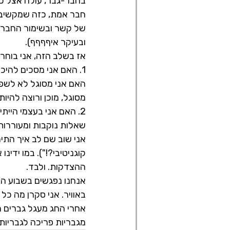
בחבר-גבר, עולה אצל כו
חבר אמת, כזה שמקשיב 
של קשר ובשימור החברות 
ובעיקר איףףףף).
אז בשלב הזה, אני בוחר
1. האם אני מסכים להיכ
האם אני מסוגל לא לשפו
מסוגל, מוכן ורוצה להיו
2. האם אני בעצמי הייתי רוצה להיות חבר שלי?
שאלות נוקבות ומעוררות
אני שוב שם לב איך התיר
קוגניטיבי?!"). במו ידי
ההצדקות. ולבד.
אנחנו נפגשים בשבוע הב
באוויר. אני סקרן מה כל
אחרי החג מעגל גברים ח
מגבריות פריכה לגבריות