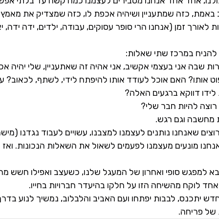
לנו, אחד אחד אנחנו מסבירים לעצמנו כמה קשה עד בלתי אפשרי
באמת, כזה שמתעניין ושיהיה אכפת לו, כזה שמצדיק את מאמ
לאורך זמן (אנחנו הרי סופר עסוקים, עבודה, ילדים, ידה ידה, י
 להניח במרכז שתי שאלות:
רות שבה אני בעצמי אקשיב, אני אהיה זה שאתעניין, שלי יהיה א
ט אותו? האם אוכל לעודד אותו להיפתח לידי, לשתף, לכאוב? עד
ת לידו דווקא ברגעים האלה?
 מחשבה וגם רגש.
וצים שאנחנו נותנים לעצמנו למצבנו, עשויים לעבוד נגדנו (מישה
נו אנחנו מונעים מעצמנו לפעמים לשאול את השאלות הנכונות. ואז 
א למפגש סופי ואחרון של המעגל שלנו, כשעצב ואפילו חשש מה
 אחד לוקח מהשיחה הזו על חלקו בהיעדר חברויות בחייו.
דש יתכנס, לבבות יפתחו ועם האביב והלבלוב, נמשיך לנוע בדר
 של פריחה.