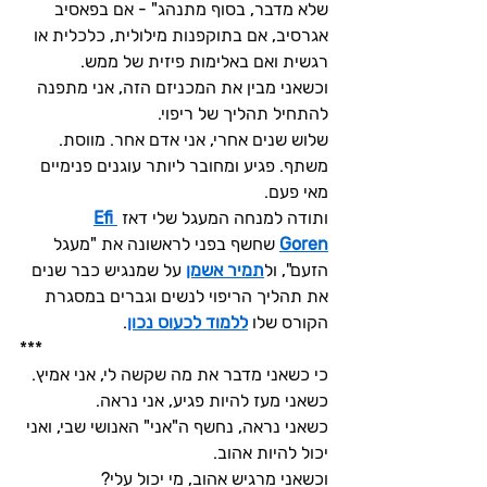
שלא מדבר, בסוף מתנהג" - אם בפאסיב 
אגרסיב, אם בתוקפנות מילולית, כלכלית או 
רגשית ואם באלימות פיזית של ממש.
וכשאני מבין את המכניזם הזה, אני מתפנה 
להתחיל תהליך של ריפוי.
שלוש שנים אחרי, אני אדם אחר. מווסת. 
משתף. פגיע ומחובר ליותר עוגנים פנימיים 
מאי פעם.
ותודה למנחה המעגל שלי דאז 
Efi 
Goren
 שחשף בפני לראשונה את "מעגל 
הזעם", ול
תמיר אשמן
 על שמנגיש כבר שנים 
את תהליך הריפוי לנשים וגברים במסגרת 
הקורס שלו 
ללמוד לכעוס נכון
.
***
כי כשאני מדבר את מה שקשה לי, אני אמיץ.
כשאני מעז להיות פגיע, אני נראה.
כשאני נראה, נחשף ה"אני" האנושי שבי, ואני 
יכול להיות אהוב.
וכשאני מרגיש אהוב, מי יכול עלי?