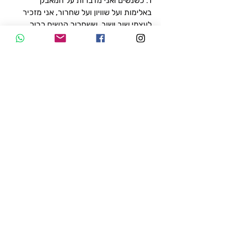
1. כשנשים ואני מדברות על המאבק 
באלימות ועל שוויון ועל שחרור, אני מזכיר 
לעצמי שוב ושוב, ששחרור הנשים כרוך 
בשחרור הגברים. תרשמו לפניכן – לא יתוקן 
עוול בעוול, ולא יושלם שחרור של אחת ללא 
השחרור של השני.
2. למרות הפרספקטיבה האישית שלי 
והדיבור על מצוקת הגברים – חשוב לדעת כי 
התפרצויות זעם ותוקפנות אינן נחלתם 
הבלעדית של גברים. יותר נשים ממה 
שנדמה גם סובלות מתופעות דומות 
ומאמללות את סביבתן, חשוב להכיר גם בזה. 
אז הנה, אמרתי גם את זה.
חג אורים שמח לכולנו
https://www.youtube.com/watch?
v=P5qSQns82WA
...
https://open.spotify.com/track/79he
AKo7CGQl7N02RfyghA
...