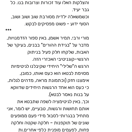
והצלקות האלו עוד זכורות וצרובות בנו. כל 
גבר יעיד.
וכשמשאלה ילדית מסורבת שוב ושוב ושוב, 
הסוף ידוע - פשוט מפסיקים לבקש.
***
מורי ורבי, תמיר אשמן, באין ספור הזדמנויות, 
מדבר על "בגידת ההורים" בבנים, בעיקר של 
האבות, שלקחו חלק פעיל בניתוק 
הרגשי-קוגניטיבי האכזרי הזה.
הרגש ה"שלילי" היחידי שקיבלנו לגיטימיות 
מסוימת לבטאו הוא כעס ואותו, כמובן, 
אימצנו חזק (וכתמונת מראה, מדהים לגלות, 
כי כעס הוא אחד הרגשות היחידים שדווקא 
על בנות נאסר לבטא).
וכך, באין לגיטימציה לשפה שתבטא את 
אותם תחושות ורגשות, טבעיים, יש לומר, אני 
מתחיל בבגרותי לסבול מידי פעם ממופעים 
שונים של תוקפנות – חלקה שקטה וחלקה 
פחות, לפעמים מופנית כלפי אחרים.ות 