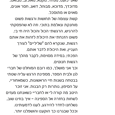
שאני כועס, מפחד, מקנא, מאוכזב, מבואס, 
מדוכדך, מדוכא, מבוהל, דואג, חסר אונים, 
מאוים או מתוסכל.
קשת עצומה של תחושות ורגשות פשוט 
מוחנקת ונאלמת בתוכי. וזה לא שהפסקתי 
להרגיש, הרגשתי הכול והכול היה חי בי, 
פשוט הזנחתי את היכולת לזהות את אותם 
רגשות, שנקרא להם "שליליים" לצורך 
העניין, ואת היכולת לדבר אותם.
הפכתי, במידה מסוימת, לקבר מהלך של 
רגשות חנוטים.
וכך אני מושלך, כמו רובם המוחלט של חברי 
לגן ולבית הספר, מספינת הרגש עליה שטתי 
בבטחה בשנות חיי הראשונות, כשמאחוריי, 
על הסיפון, נותרות רק הבנות. אני זוכר 
היטב מה קורה לי או לחבריי כשאנחנו מעזים 
לשחות בחזרה אל הספינה – איך בוזינו שוב, 
נשלחנו לחדר להירגע, לעגו לדמעותינו.
וככל שבגרנו כך הוקענו והושפלנו יותר. 