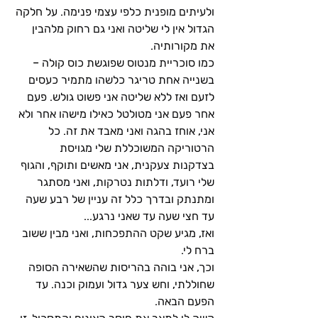
ולעיתים מופנית כלפי עצמי פנימה. על חלקה 
הגדול אין לי שליטה ואני גם רחוק מלהבין 
את מקורותיה.
כמו סוכריית מנטוס שפוגשת כוס קולה – 
בשנייה אחת טריגר כלשהו מתמיר כעסים 
לזעם ואז ללא שליטה אני פשוט גולש. פעם 
אחר פעם אני מטולטל כאילו מישהו אחר ולא 
אני, אוחז בהגה ואני מאבד את זה. כל 
הרטוריקה המשוכללת שלי מגויסת 
בצדקנות צעקנית, אני מאשים ותוקף, והגוף 
שלי רועד, ודלתות נטרקות, ואני מסתגר 
ומתנתק ובדרך כלל זה עניין של רבע שעה 
עד חצי שעה עד שאני נרגע...
ואז, מגיע שקט ההתפכחות, ואני מבין ששוב 
ברח לי.
וכך, אני בוהה בהריסות שהשאירה הסופה 
שחוללתי, וחש צער גדול ועמוק וכנה. עד 
הפעם הבאה.