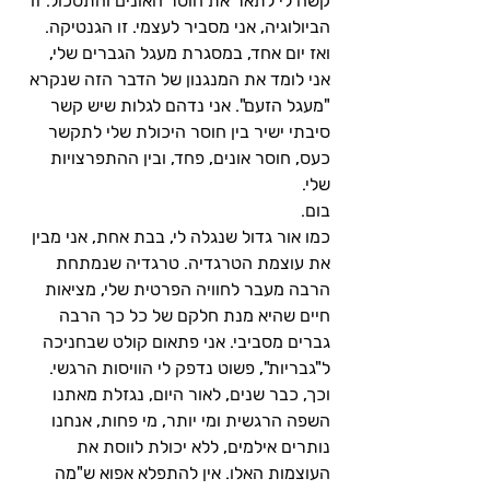
קשה לי לתאר את חוסר האונים והתסכול. זו 
הביולוגיה, אני מסביר לעצמי. זו הגנטיקה.
ואז יום אחד, במסגרת מעגל הגברים שלי, 
אני לומד את המנגנון של הדבר הזה שנקרא 
"מעגל הזעם". אני נדהם לגלות שיש קשר 
סיבתי ישיר בין חוסר היכולת שלי לתקשר 
כעס, חוסר אונים, פחד, ובין ההתפרצויות 
שלי.
בום.
כמו אור גדול שנגלה לי, בבת אחת, אני מבין 
את עוצמת הטרגדיה. טרגדיה שנמתחת 
הרבה מעבר לחוויה הפרטית שלי, מציאות 
חיים שהיא מנת חלקם של כל כך הרבה 
גברים מסביבי. אני פתאום קולט שבחניכה 
ל"גבריות", פשוט נדפק לי הוויסות הרגשי.
וכך, כבר שנים, לאור היום, נגזלת מאתנו 
השפה הרגשית ומי יותר, מי פחות, אנחנו 
נותרים אילמים, ללא יכולת לווסת את 
העוצמות האלו. אין להתפלא אפוא ש"מה 