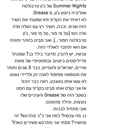
Summer Nights של ג'ון טרבולטה 
ואוליביה ניוטון ג'ון, מ Grease.
לא ראיתי את הקליפ ולא שמעתי את השיר 
הזה שנים. וככה, השיר רץ עם הוולה וולה 
וולה הופ (טל מי מור, טל מי מור, ג'ון 
טרבולטה חמור...), ואני מביט בזוהר ותוהה 
אם הוא יתחבר לאולדי הזה.
עכשיו, יש להבין, מדובר בילד בן 7 שמנהל 
פלייליסטים ביוטיוב ובספוטיפיי של מאות 
שירים, ישראלים ולועזיים, כבר 3 שנים ותופר 
את סטומאה ומחמוד לאנה זק ולליידי גאגא. 
לא עשו אותו באצבע, ראה כבר הכול.
אז אני קולט אותו מביט בקליפ עם הסט 
בשקל הזה של Grease והעיניים שלו 
נוצצות, והילד מהופנט.
ואני מתחיל לבכות.
נו, מה עכשיו? למה אני כ"כ מתרגש? זה 
מהשיר? ממתי אני מתרגש משירים כאלו? 