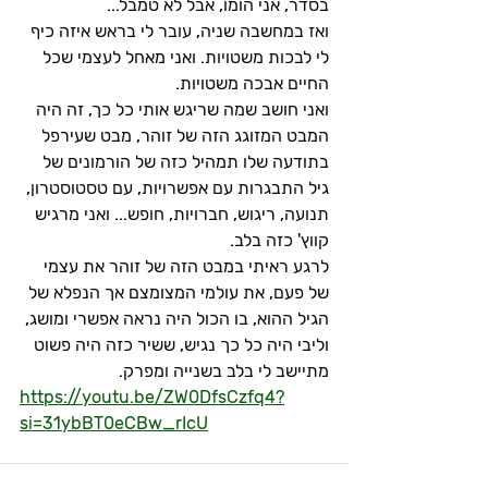
בסדר, אני הומו, אבל לא טמבל...
ואז במחשבה שניה, עובר לי בראש איזה כיף 
לי לבכות משטויות. ואני מאחל לעצמי שכל 
החיים אבכה משטויות.
ואני חושב שמה שריגש אותי כל כך, זה היה 
המבט המזוגג הזה של זוהר, מבט שעירפל 
בתודעה שלו תמהיל כזה של הורמונים של 
גיל התבגרות עם אפשרויות, עם טסטוסטרון, 
תנועה, ריגוש, חברויות, חופש... ואני מרגיש 
קווץ' כזה בלב.
לרגע ראיתי במבט הזה של זוהר את עצמי 
של פעם, את עולמי המצומצם אך הנפלא של 
הגיל ההוא, בו הכול היה נראה אפשרי ומושג, 
וליבי היה כל כך נגיש, ששיר כזה היה פשוט 
מתיישב לי בלב בשנייה ומפרק.
https://youtu.be/ZW0DfsCzfq4?
si=31ybBT0eCBw_rIcU