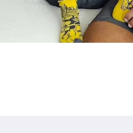
!בואו נדבר