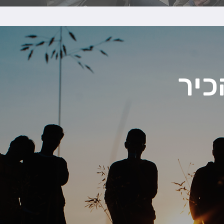
כיר
 גברים במסע האמיץ שלהם אל עומק הגבריות והאבהות שבתוכם.
רים ביחד, אנחנו מחזירים לעצמנו את שאבד – את החיבור פנימה
בחירה, את היכולת לשתף ולחלוק, להרגיש שייך, קרוב ואותנטי.
כח, סקרן וחקרן של יחסים, מגדר ומיניות, מרצה ומנחה של מעגלי
 מיניות ומגדר למגוון של קהלים.
ימה אל תוך ליבך באומץ וביטחון, להתחבר מחדש לכל מה שחי בך